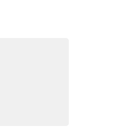
网站地图
新闻资讯
联系我们