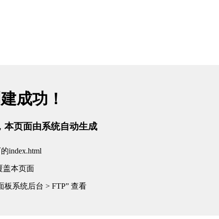
务！
值得信赖
产品中心
客户案例
服务中心